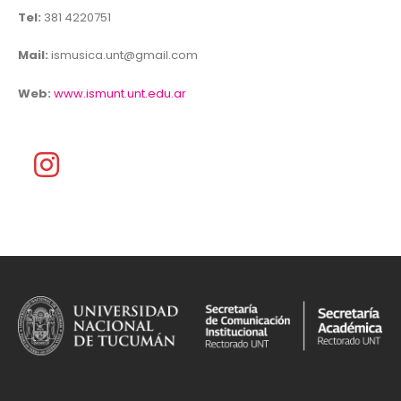
Tel:
381 4220751
Mail:
ismusica.unt@gmail.com
Web:
www.ismunt.unt.edu.ar