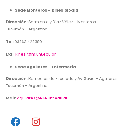
Sede Monteros – Kinesiología
Dirección:
Sarmiento y Díaz Vélez – Monteros
Tucumán – Argentina
Tel:
03863 428380
Mail:
kinesi@fm.unt.edu.ar
Sede Aguilares – Enfermería
Dirección:
Remedios de Escalada y Av. Savio – Aguilares
Tucumán – Argentina
Mail:
aguilares@eue.unt.edu.ar