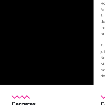
Ho
Ar
Si
de
In
or
Fi
ju
No
Mi
Na
de
Carreras
C