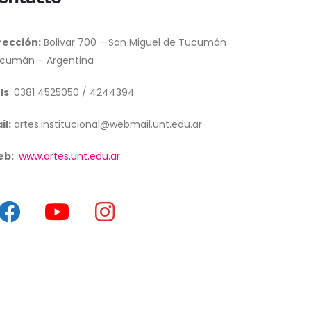
rección:
Bolivar 700 – San Miguel de Tucumán
cumán – Argentina
ls
: 0381 4525050 / 4244394
il:
artes.institucional@webmail.unt.edu.ar
eb:
www.artes.unt.edu.ar