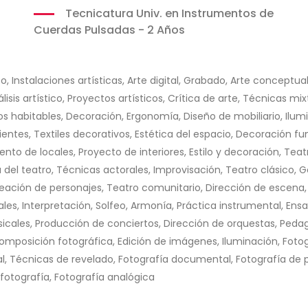
Tecnicatura Univ. en Instrumentos de
Cuerdas Pulsadas - 2 Años
, Instalaciones artísticas, Arte digital, Grabado, Arte conceptual,
sis artístico, Proyectos artísticos, Crítica de arte, Técnicas mix
os habitables, Decoración, Ergonomía, Diseño de mobiliario, Ilumi
bientes, Textiles decorativos, Estética del espacio, Decoración f
nto de locales, Proyecto de interiores, Estilo y decoración, Teat
el teatro, Técnicas actorales, Improvisación, Teatro clásico, Ge
reación de personajes, Teatro comunitario, Dirección de escena,
es, Interpretación, Solfeo, Armonía, Práctica instrumental, Ens
sicales, Producción de conciertos, Dirección de orquestas, Peda
mposición fotográfica, Edición de imágenes, Iluminación, Fotograf
l, Técnicas de revelado, Fotografía documental, Fotografía de p
 fotografía, Fotografía analógica